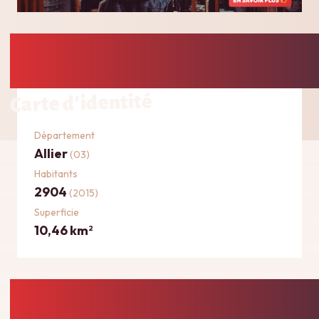
Carte d'identité
Département
Allier
(03)
Habitants
2904
(2015)
Superficie
10,46 km
2