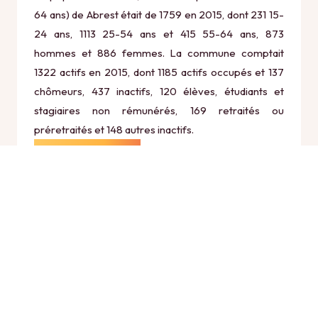
64 ans) de Abrest était de 1759 en 2015, dont 231 15-
24 ans, 1113 25-54 ans et 415 55-64 ans, 873
hommes et 886 femmes. La commune comptait
1322 actifs en 2015, dont 1185 actifs occupés et 137
chômeurs, 437 inactifs, 120 élèves, étudiants et
stagiaires non rémunérés, 169 retraités ou
préretraités et 148 autres inactifs.
Économie
Au 31 décembre 2015, Abrest comptait 212
établissements actifs totalisant 734 postes, dont 2
établissements actifs dans le secteur Agriculture,
sylviculture et pêche (0 postes), 15 établissements
actifs dans le secteur Industrie (173 postes), 47