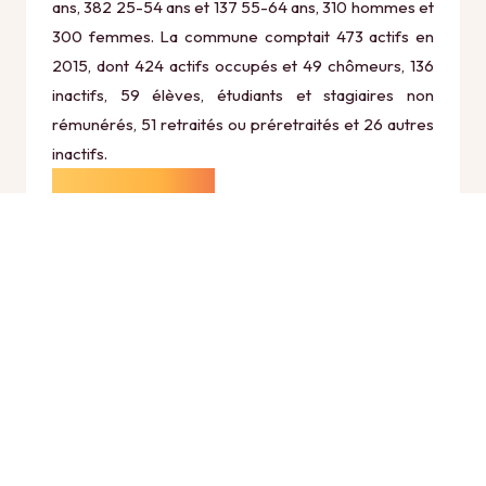
ans, 382 25-54 ans et 137 55-64 ans, 310 hommes et
300 femmes. La commune comptait 473 actifs en
2015, dont 424 actifs occupés et 49 chômeurs, 136
inactifs, 59 élèves, étudiants et stagiaires non
rémunérés, 51 retraités ou préretraités et 26 autres
inactifs.
Économie
Au 31 décembre 2015, Acy comptait 59
établissements actifs totalisant 193 postes, dont 14
établissements actifs dans le secteur Agriculture,
sylviculture et pêche (10 postes), 5 établissements
actifs dans le secteur Industrie (134 postes), 9
établissements actifs dans le secteur Construction
(14 postes), 20 établissements actifs dans le secteur