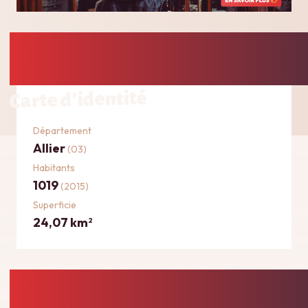
Carte d'identité
Département
Allier
(03)
Habitants
1019
(2015)
Superficie
24,07 km
2