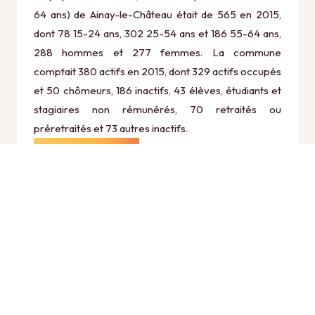
64 ans) de Ainay-le-Château était de 565 en 2015,
dont 78 15-24 ans, 302 25-54 ans et 186 55-64 ans,
288 hommes et 277 femmes. La commune
comptait 380 actifs en 2015, dont 329 actifs occupés
et 50 chômeurs, 186 inactifs, 43 élèves, étudiants et
stagiaires non rémunérés, 70 retraités ou
préretraités et 73 autres inactifs.
Économie
Au 31 décembre 2015, Ainay-le-Château comptait 110
établissements actifs totalisant 567 postes, dont 21
établissements actifs dans le secteur Agriculture,
sylviculture et pêche (9 postes), 6 établissements
actifs dans le secteur Industrie (2 postes), 12