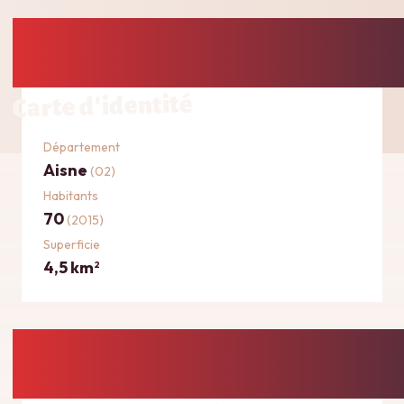
Carte d'identité
Département
Aisne
(02)
Habitants
70
(2015)
Superficie
4,5 km
2