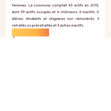
femmes. La commune comptait 43 actifs en 2015,
dont 39 actifs occupés et 4 chômeurs, 6 inactifs, 0
élèves, étudiants et stagiaires non rémunérés, 3
retraités ou préretraités et 3 autres inactifs.
Économie
Au 31 décembre 2015, Ambrief comptait 11
établissements actifs totalisant 4 postes, dont 6
établissements actifs dans le secteur Agriculture,
sylviculture et pêche (4 postes), 0 établissements
actifs dans le secteur Industrie (0 postes), 1
établissements actifs dans le secteur Construction
(0 postes), 2 établissements actifs dans le secteur
Commerce, transports et services divers (0 postes)