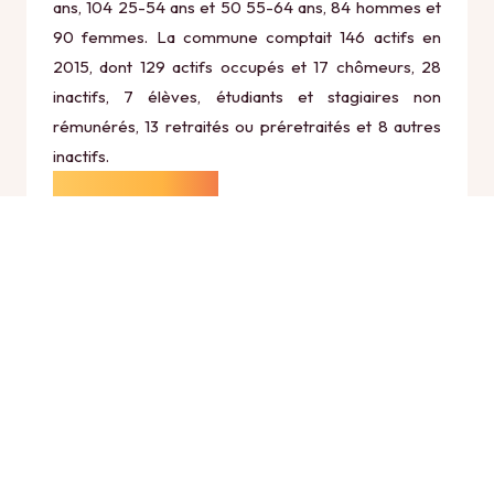
ans, 104 25-54 ans et 50 55-64 ans, 84 hommes et
90 femmes. La commune comptait 146 actifs en
2015, dont 129 actifs occupés et 17 chômeurs, 28
inactifs, 7 élèves, étudiants et stagiaires non
rémunérés, 13 retraités ou préretraités et 8 autres
inactifs.
Économie
Au 31 décembre 2015, Aranc comptait 26
établissements actifs totalisant 25 postes, dont 6
établissements actifs dans le secteur Agriculture,
sylviculture et pêche (0 postes), 5 établissements
actifs dans le secteur Industrie (18 postes), 4
établissements actifs dans le secteur Construction
(0 postes), 9 établissements actifs dans le secteur