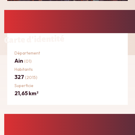
Carte d'identité
Département
Ain
(01)
Habitants
327
(2015)
Superficie
21,65 km
2