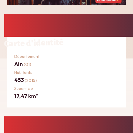
Carte d'identité
Département
Ain
(01)
Habitants
453
(2015)
Superficie
17,47 km
2