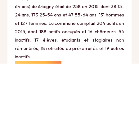
64 ans) de Arbigny était de 258 en 2015, dont 38 15-
24 ans, 173 25-54 ans et 47 55-64 ans, 131 hommes
et 127 femmes. La commune comptait 204 actifs en
2015, dont 188 actifs occupés et 16 chômeurs, 54
inactifs, 17 élèves, étudiants et stagiaires non
rémunérés, 18 retraités ou préretraités et 19 autres
inactifs.
Économie
Au 31 décembre 2015, Arbigny comptait 24
établissements actifs totalisant 11 postes, dont 4
établissements actifs dans le secteur Agriculture,
sylviculture et pêche (1 postes), 2 établissements
actifs dans le secteur Industrie (6 postes), 2