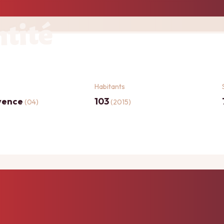
ntité
Habitants
vence
103
(04)
(2015)