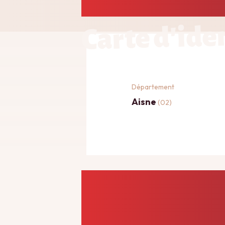
Carte d'ide
Département
Aisne
(02)