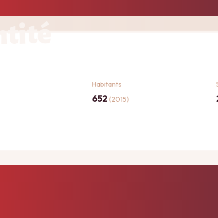
ntité
Habitants
652
(2015)