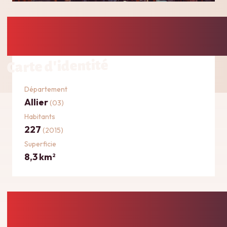
Carte d'identité
Département
Allier
(03)
Habitants
227
(2015)
Superficie
8,3 km
2