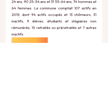
24 ans, 90 25-54 ans et 31 55-64 ans, 74 hommes et
64 femmes. La commune comptait 107 actifs en
2015, dont 94 actifs occupés et 13 chômeurs, 31
inactifs, 9 élèves, étudiants et stagiaires non
rémunérés, 15 retraités ou préretraités et 7 autres
inactifs.
Économie
Au 31 décembre 2015, Bègues comptait 14
établissements actifs totalisant 16 postes, dont 6
établissements actifs dans le secteur Agriculture,
sylviculture et pêche (0 postes), 3 établissements
actifs dans le secteur Industrie (14 postes), 1
établissements actifs dans le secteur Construction
(0 postes), 3 établissements actifs dans le secteur