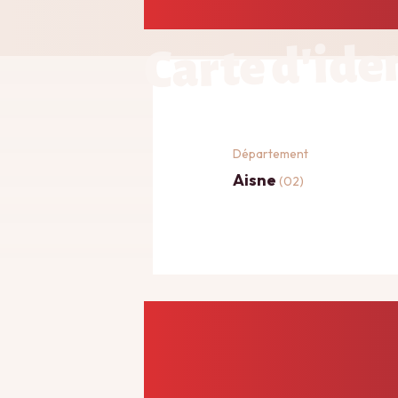
Carte d'ide
Département
Aisne
(02)