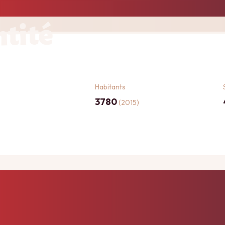
ntité
Habitants
3780
(2015)