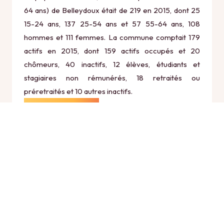
64 ans) de Belleydoux était de 219 en 2015, dont 25
15-24 ans, 137 25-54 ans et 57 55-64 ans, 108
hommes et 111 femmes. La commune comptait 179
actifs en 2015, dont 159 actifs occupés et 20
chômeurs, 40 inactifs, 12 élèves, étudiants et
stagiaires non rémunérés, 18 retraités ou
préretraités et 10 autres inactifs.
Économie
Au 31 décembre 2015, Belleydoux comptait 22
établissements actifs totalisant 8 postes, dont 3
établissements actifs dans le secteur Agriculture,
sylviculture et pêche (0 postes), 5 établissements
actifs dans le secteur Industrie (1 postes), 4