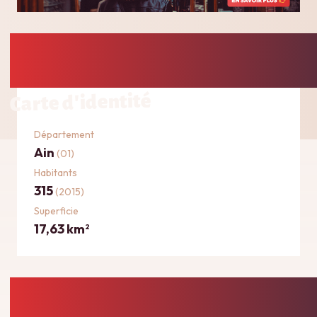
Carte d'identité
Département
Ain
(01)
Habitants
315
(2015)
Superficie
17,63 km
2