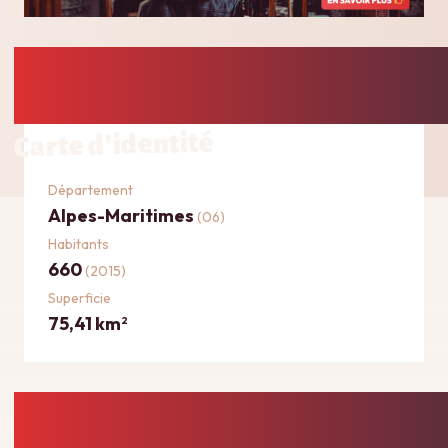
Carte d'identité
Département
Alpes-Maritimes
(06)
Habitants
660
(2015)
Superficie
75,41 km
2