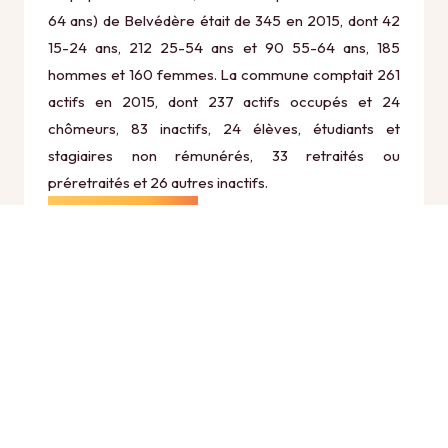
64 ans) de Belvédère était de 345 en 2015, dont 42
15-24 ans, 212 25-54 ans et 90 55-64 ans, 185
hommes et 160 femmes. La commune comptait 261
actifs en 2015, dont 237 actifs occupés et 24
chômeurs, 83 inactifs, 24 élèves, étudiants et
stagiaires non rémunérés, 33 retraités ou
préretraités et 26 autres inactifs.
Économie
Au 31 décembre 2015, Belvédère comptait 71
établissements actifs totalisant 21 postes, dont 6
établissements actifs dans le secteur Agriculture,
sylviculture et pêche (1 postes), 3 établissements
actifs dans le secteur Industrie (0 postes), 15