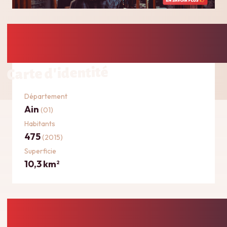
Carte d'identité
Département
Ain
(01)
Habitants
475
(2015)
Superficie
10,3 km
2