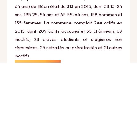
64 ans) de Béon était de 313 en 2015, dont 53 15-24
ans, 195 25-54 ans et 65 55-64 ans, 158 hommes et
155 femmes. La commune comptait 244 actifs en
2015, dont 209 actifs occupés et 35 chômeurs, 69
inactifs, 23 élèves, étudiants et stagiaires non
rémunérés, 25 retraités ou préretraités et 21 autres
inactifs.
Économie
Au 31 décembre 2015, Béon comptait 37
établissements actifs totalisant 79 postes, dont 2
établissements actifs dans le secteur Agriculture,
sylviculture et pêche (0 postes), 4 établissements
actifs dans le secteur Industrie (6 postes), 8