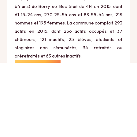
64 ans) de Berry-au-Bac était de 414 en 2015, dont
61 15-24 ans, 270 25-54 ans et 83 55-64 ans, 218
hommes et 195 femmes. La commune comptait 293
actifs en 2015, dont 256 actifs occupés et 37
chômeurs, 121 inactifs, 25 élèves, étudiants et
stagiaires non rémunérés, 34 retraités ou
préretraités et 63 autres inactifs.
Économie
Au 31 décembre 2015, Berry-au-Bac comptait 32
établissements actifs totalisant 133 postes, dont 1
établissements actifs dans le secteur Agriculture,
sylviculture et pêche (0 postes), 4 établissements
actifs dans le secteur Industrie (23 postes), 3