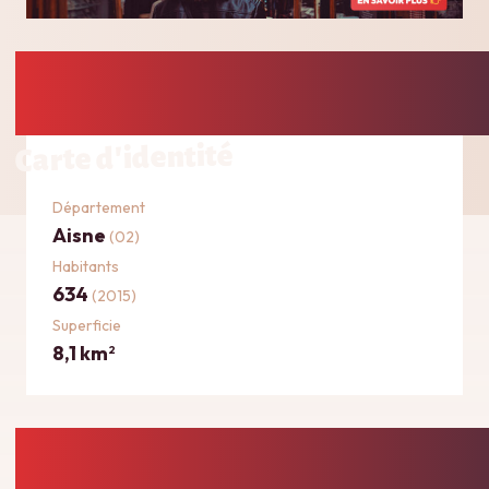
Carte d'identité
Département
Aisne
(02)
Habitants
634
(2015)
Superficie
8,1 km
2