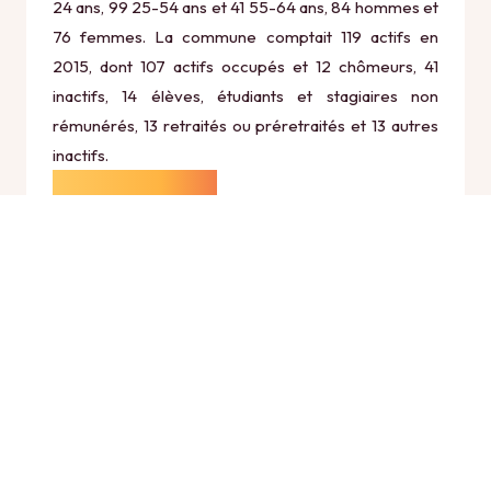
24 ans, 99 25-54 ans et 41 55-64 ans, 84 hommes et
76 femmes. La commune comptait 119 actifs en
2015, dont 107 actifs occupés et 12 chômeurs, 41
inactifs, 14 élèves, étudiants et stagiaires non
rémunérés, 13 retraités ou préretraités et 13 autres
inactifs.
Économie
Au 31 décembre 2015, Bevons comptait 26
établissements actifs totalisant 37 postes, dont 4
établissements actifs dans le secteur Agriculture,
sylviculture et pêche (0 postes), 1 établissements
actifs dans le secteur Industrie (1 postes), 4
établissements actifs dans le secteur Construction (1
postes), 10 établissements actifs dans le secteur