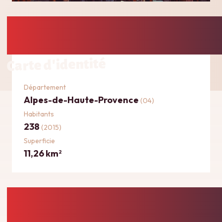
Carte d'identité
Département
Alpes-de-Haute-Provence
(04)
Habitants
238
(2015)
Superficie
11,26 km
2