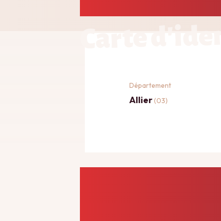
Carte d'ide
Département
Allier
(03)