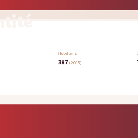
ntité
Habitants
387
(2015)