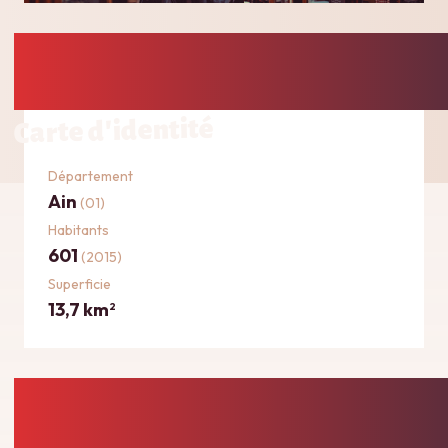
Carte d'identité
Département
Ain
(01)
Habitants
601
(2015)
Superficie
13,7 km
2