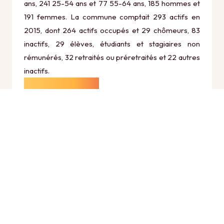
ans, 241 25-54 ans et 77 55-64 ans, 185 hommes et
191 femmes. La commune comptait 293 actifs en
2015, dont 264 actifs occupés et 29 chômeurs, 83
inactifs, 29 élèves, étudiants et stagiaires non
rémunérés, 32 retraités ou préretraités et 22 autres
inactifs.
Économie
Au 31 décembre 2015, Billiat comptait 40
établissements actifs totalisant 38 postes, dont 3
établissements actifs dans le secteur Agriculture,
sylviculture et pêche (3 postes), 3 établissements
actifs dans le secteur Industrie (8 postes), 7
établissements actifs dans le secteur Construction
(16 postes), 24 établissements actifs dans le secteur