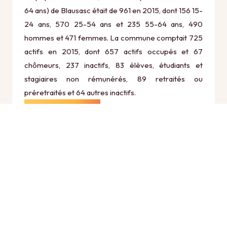
64 ans) de Blausasc était de 961 en 2015, dont 156 15-
24 ans, 570 25-54 ans et 235 55-64 ans, 490
hommes et 471 femmes. La commune comptait 725
actifs en 2015, dont 657 actifs occupés et 67
chômeurs, 237 inactifs, 83 élèves, étudiants et
stagiaires non rémunérés, 89 retraités ou
préretraités et 64 autres inactifs.
Économie
Au 31 décembre 2015, Blausasc comptait 153
établissements actifs totalisant 367 postes, dont 0
établissements actifs dans le secteur Agriculture,
sylviculture et pêche (0 postes), 9 établissements
actifs dans le secteur Industrie (95 postes), 32