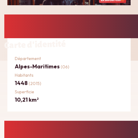
Carte d'identité
Département
Alpes-Maritimes
(06)
Habitants
1448
(2015)
Superficie
10,21 km
2