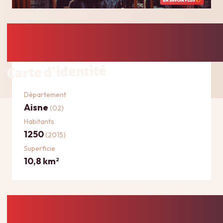
Carte d'identité
Département
Aisne
(02)
Habitants
1250
(2015)
Superficie
10,8 km
2