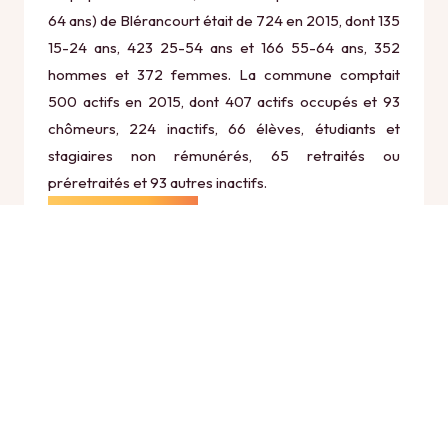
64 ans) de Blérancourt était de 724 en 2015, dont 135
15-24 ans, 423 25-54 ans et 166 55-64 ans, 352
hommes et 372 femmes. La commune comptait
500 actifs en 2015, dont 407 actifs occupés et 93
chômeurs, 224 inactifs, 66 élèves, étudiants et
stagiaires non rémunérés, 65 retraités ou
préretraités et 93 autres inactifs.
Économie
Au 31 décembre 2015, Blérancourt comptait 93
établissements actifs totalisant 166 postes, dont 7
établissements actifs dans le secteur Agriculture,
sylviculture et pêche (0 postes), 7 établissements
actifs dans le secteur Industrie (15 postes), 9