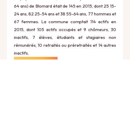
64 ans) de Blomard était de 145 en 2015, dont 25 15-
24 ans, 82 25-54 ans et 38 55-64 ans, 77 hommes et
67 femmes. La commune comptait 114 actifs en
2015, dont 105 actifs occupés et 9 chômeurs, 30
inactifs, 7 élèves, étudiants et stagiaires non
rémunérés, 10 retraités ou préretraités et 14 autres
inactifs.
Économie
Au 31 décembre 2015, Blomard comptait 23
établissements actifs totalisant 13 postes, dont 9
établissements actifs dans le secteur Agriculture,
sylviculture et pêche (4 postes), 1 établissements
actifs dans le secteur Industrie (0 postes), 5