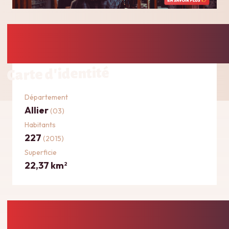
Carte d'identité
Département
Allier
(03)
Habitants
227
(2015)
Superficie
22,37 km
2