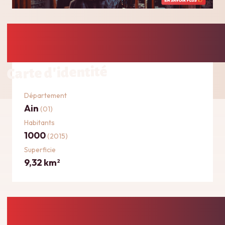
Carte d'identité
Département
Ain
(01)
Habitants
1000
(2015)
Superficie
9,32 km
2