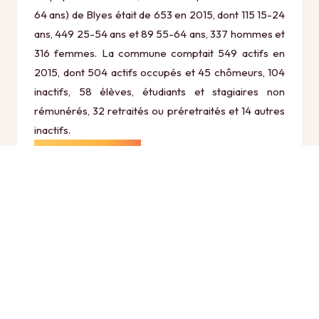
64 ans) de Blyes était de 653 en 2015, dont 115 15-24
ans, 449 25-54 ans et 89 55-64 ans, 337 hommes et
316 femmes. La commune comptait 549 actifs en
2015, dont 504 actifs occupés et 45 chômeurs, 104
inactifs, 58 élèves, étudiants et stagiaires non
rémunérés, 32 retraités ou préretraités et 14 autres
inactifs.
Économie
Au 31 décembre 2015, Blyes comptait 125
établissements actifs totalisant 900 postes, dont 2
établissements actifs dans le secteur Agriculture,
sylviculture et pêche (1 postes), 30 établissements
actifs dans le secteur Industrie (446 postes), 10