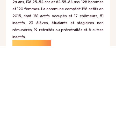
24 ans, 136 25-54 ans et 64 55-64 ans, 128 hommes
et 120 femmes. La commune comptait 198 actifs en
2015, dont 181 actifs occupés et 17 chômeurs, 51
inactifs, 23 élèves, étudiants et stagiaires non
rémunérés, 19 retraités ou préretraités et 8 autres
inactifs.
Économie
Au 31 décembre 2015, Bonneil comptait 54
établissements actifs totalisant 23 postes, dont 32
établissements actifs dans le secteur Agriculture,
sylviculture et pêche (16 postes), 2 établissements
actifs dans le secteur Industrie (0 postes), 3
établissements actifs dans le secteur Construction (2
postes), 15 établissements actifs dans le secteur