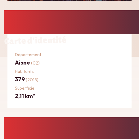
Carte d'identité
Département
Aisne
(02)
Habitants
379
(2015)
Superficie
2,11 km
2