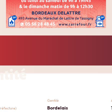
ntité
Gentilé
Bordelais
réfecture)