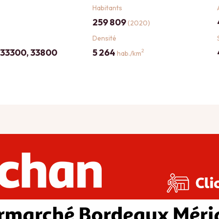
Habitants
259 809
(2020)
Densité
 33300, 33800
5 264
2
hab./km