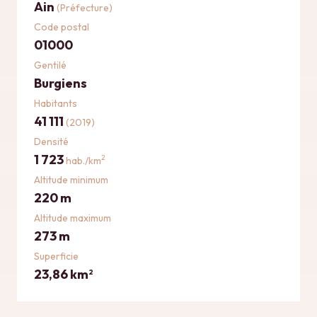
Ain
(Préfecture)
Code postal
01000
Gentilé
Burgiens
Habitants
41 111
(2019)
Densité
1 723
2
hab./km
Altitude minimum
220 m
Altitude maximum
273 m
Superficie
23,86 km
2