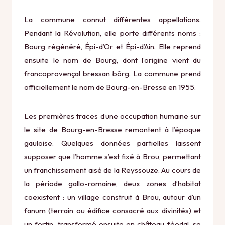
La commune connut différentes appellations.
Pendant la Révolution, elle porte différents noms :
Bourg régénéré
,
Épi-d’Or
et
Épi-d’Ain
. Elle reprend
ensuite le nom de
Bourg
, dont l’origine vient du
francoprovençal bressan
bôrg
. La commune prend
officiellement le nom de Bourg-en-Bresse en 1955.
Les premières traces d’une occupation humaine sur
le site de Bourg-en-Bresse remontent à l’époque
gauloise. Quelques données partielles laissent
supposer que l’homme s’est fixé à Brou, permettant
un franchissement aisé de la Reyssouze. Au cours de
la période gallo-romaine, deux zones d’habitat
coexistent : un village construit à Brou, autour d’un
fanum (terrain ou édifice consacré aux divinités) et
un fortin, transformé ensuite en château féodal, se