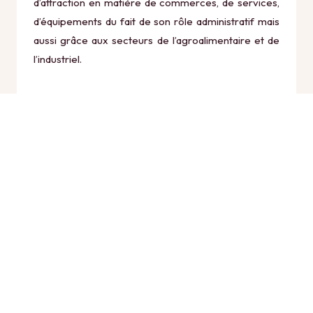
d’attraction en matière de commerces, de services,
d’équipements du fait de son rôle administratif mais
aussi grâce aux secteurs de l’agroalimentaire et de
l’industriel.
Aujourd’hui, Bourg-en-Bresse bénéficie d’une
situation privilégiée comme carrefour à la fois
régional et européen, qui favorise son expansion en
tant que centre d’échanges. Bourg-en-Bresse est le
siège de la Chambre de commerce et d’industrie de
l’Ain. La commune avec son maillage routier en étoile
dont l’agglomération est le centre, permet un accès
facile au cœur de la ville (champ de foire), lieu de
rencontre traditionnel entre une offre riche en
produits agricoles renommés (volailles) et une
demande finale ou intermédiaire importante
(approvisionnement de la région lyonnaise).