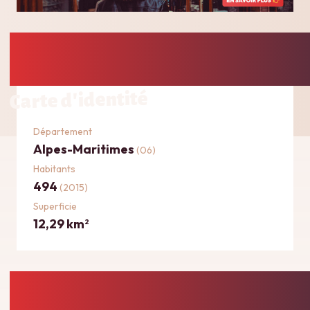
Carte d'identité
Département
Alpes-Maritimes
(06)
Habitants
494
(2015)
Superficie
12,29 km
2