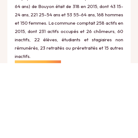
64 ans) de Bouyon était de 318 en 2015, dont 43 15-
24 ans, 221 25-54 ans et 53 55-64 ans, 168 hommes
et 150 femmes. La commune comptait 258 actifs en
2015, dont 231 actifs occupés et 26 chômeurs, 60
inactifs, 22 élèves, étudiants et stagiaires non
rémunérés, 23 retraités ou préretraités et 15 autres
inactifs.
Économie
Au 31 décembre 2015, Bouyon comptait 63
établissements actifs totalisant 17 postes, dont 2
établissements actifs dans le secteur Agriculture,
sylviculture et pêche (1 postes), 3 établissements
actifs dans le secteur Industrie (0 postes), 16