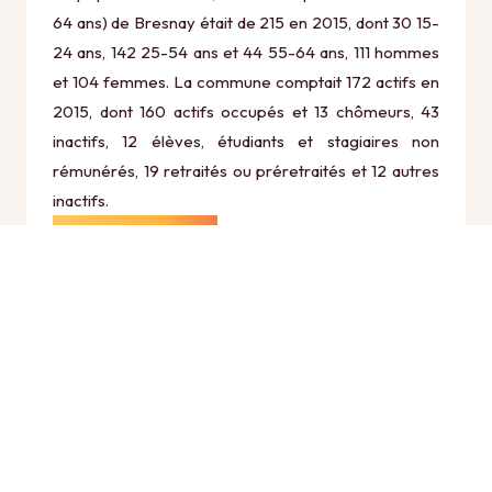
64 ans) de Bresnay était de 215 en 2015, dont 30 15-
24 ans, 142 25-54 ans et 44 55-64 ans, 111 hommes
et 104 femmes. La commune comptait 172 actifs en
2015, dont 160 actifs occupés et 13 chômeurs, 43
inactifs, 12 élèves, étudiants et stagiaires non
rémunérés, 19 retraités ou préretraités et 12 autres
inactifs.
Économie
Au 31 décembre 2015, Bresnay comptait 32
établissements actifs totalisant 35 postes, dont 10
établissements actifs dans le secteur Agriculture,
sylviculture et pêche (1 postes), 4 établissements
actifs dans le secteur Industrie (24 postes), 1