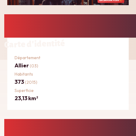
Carte d'identité
Département
Allier
(03)
Habitants
373
(2015)
Superficie
23,13 km
2