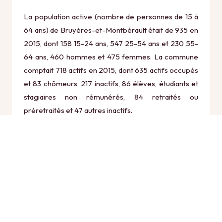
La population active (nombre de personnes de 15 à
64 ans) de Bruyères-et-Montbérault était de 935 en
2015, dont 158 15-24 ans, 547 25-54 ans et 230 55-
64 ans, 460 hommes et 475 femmes. La commune
comptait 718 actifs en 2015, dont 635 actifs occupés
et 83 chômeurs, 217 inactifs, 86 élèves, étudiants et
stagiaires non rémunérés, 84 retraités ou
préretraités et 47 autres inactifs.
Économie
Au 31 décembre 2015, Bruyères-et-Montbérault
comptait 114 établissements actifs totalisant 261
postes, dont 7 établissements actifs dans le secteur
Agriculture, sylviculture et pêche (2 postes), 5