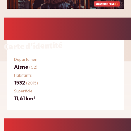
Carte d'identité
Département
Aisne
(02)
Habitants
1532
(2015)
Superficie
11,61 km
2