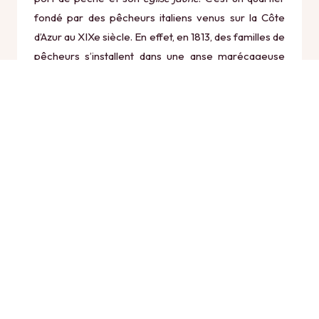
fondé par des pêcheurs italiens venus sur la Côte
d’Azur au XIXe siècle. En effet, en 1813, des familles de
pêcheurs s’installent dans une anse marécageuse
bien abritée des vents d’est. Le premier charpentier
de marine s’établit au Cros vers 1860. En 1866, les
pêcheurs se placent sous la protection de Saint-
Pierre, leur patron, et bâtissent la chapelle Saint-
Pierre, dite l’
église jaune
, monument emblématique
du Cros. Le port de pêche connait sa plus grande
activité entre 1920 et 1930, avec 200 pointus (nom
donné aux bateaux de pêche locaux) faisant vivre un
millier d’habitants. En 1939, un port-abri est créé. Il
est protégé par un épi depuis 1960. Le Cros-de-
Cagnes abrite la plus ancienne station de la SNSM
des Alpes-Maritimes, créée en 1924.