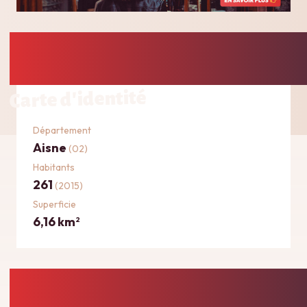
Carte d'identité
Département
Aisne
(02)
Habitants
261
(2015)
Superficie
6,16 km
2