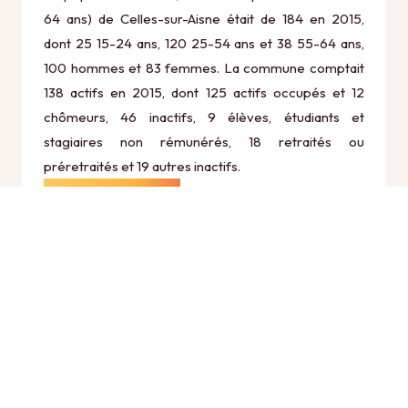
64 ans) de Celles-sur-Aisne était de 184 en 2015,
dont 25 15-24 ans, 120 25-54 ans et 38 55-64 ans,
100 hommes et 83 femmes. La commune comptait
138 actifs en 2015, dont 125 actifs occupés et 12
chômeurs, 46 inactifs, 9 élèves, étudiants et
stagiaires non rémunérés, 18 retraités ou
préretraités et 19 autres inactifs.
Économie
Au 31 décembre 2015, Celles-sur-Aisne comptait 19
établissements actifs totalisant 10 postes, dont 3
établissements actifs dans le secteur Agriculture,
sylviculture et pêche (1 postes), 1 établissements
actifs dans le secteur Industrie (0 postes), 0