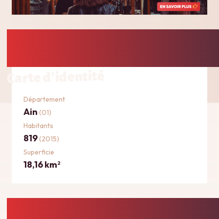
Carte d'identité
Département
Ain
(01)
Habitants
819
(2015)
Superficie
18,16 km
2