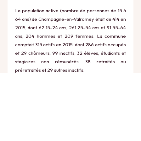
La population active (nombre de personnes de 15 à
64 ans) de Champagne-en-Valromey était de 414 en
2015, dont 62 15-24 ans, 261 25-54 ans et 91 55-64
ans, 204 hommes et 209 femmes. La commune
comptait 315 actifs en 2015, dont 286 actifs occupés
et 29 chômeurs, 99 inactifs, 32 élèves, étudiants et
stagiaires non rémunérés, 38 retraités ou
préretraités et 29 autres inactifs.
Économie
Au 31 décembre 2015, Champagne-en-Valromey
comptait 91 établissements actifs totalisant 242
postes, dont 13 établissements actifs dans le secteur
Agriculture, sylviculture et pêche (5 postes), 4