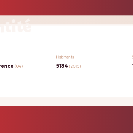
ntité
Habitants
vence
5184
(04)
(2015)