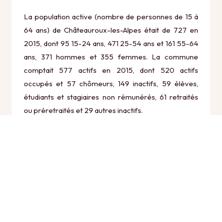
La population active (nombre de personnes de 15 à
64 ans) de Châteauroux-les-Alpes était de 727 en
2015, dont 95 15-24 ans, 471 25-54 ans et 161 55-64
ans, 371 hommes et 355 femmes. La commune
comptait 577 actifs en 2015, dont 520 actifs
occupés et 57 chômeurs, 149 inactifs, 59 élèves,
étudiants et stagiaires non rémunérés, 61 retraités
ou préretraités et 29 autres inactifs.
Économie
Au 31 décembre 2015, Châteauroux-les-Alpes
comptait 155 établissements actifs totalisant 72
postes, dont 25 établissements actifs dans le secteur
Agriculture, sylviculture et pêche (5 postes), 4