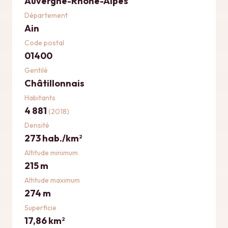
Auvergne-Rhône-Alpes
Département
Ain
Code postal
01400
Gentilé
Châtillonnais
Habitants
4 881
(2018)
Densité
273 hab./km
2
Altitude minimum
215 m
Altitude maximum
274 m
Superficie
17,86 km
2