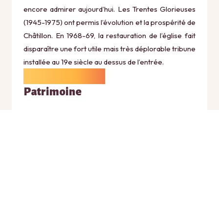
encore admirer aujourd’hui. Les Trentes Glorieuses
(1945-1975) ont permis l’évolution et la prospérité de
Châtillon. En 1968-69, la restauration de l’église fait
disparaître une fort utile mais très déplorable tribune
installée au 19e siècle au dessus de l’entrée.
Patrimoine
L’église sous sa forme actuelle résulte d’une suite
d’extensions et d’aménagements au cours des
siècles. Commencée dès 1272, l’église Saint André
s’est agrandie jusqu’au quinzième siècle. De style
gothique flamboyant assez sobre, elle est construite
en carrons savoyards (briques). Une façade
triangulaire surmontée d’une tourelle octogonale lui