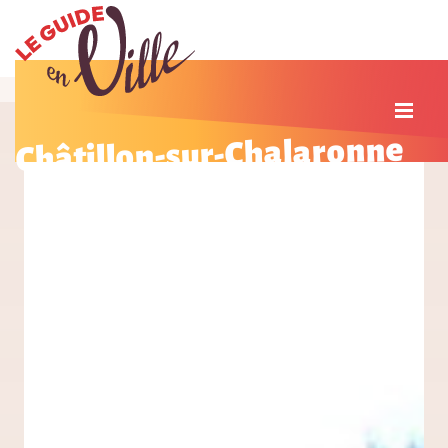
Châtillon-sur-Chalaronne