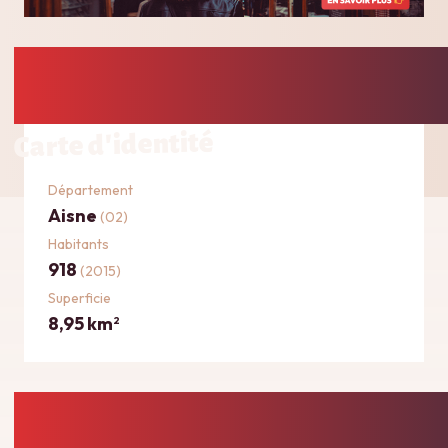
Carte d'identité
Département
Aisne
(02)
Habitants
918
(2015)
Superficie
8,95 km
2