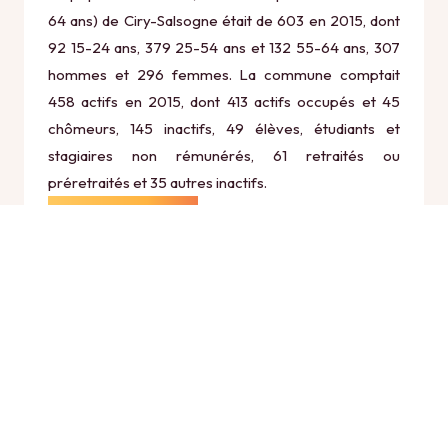
64 ans) de Ciry-Salsogne était de 603 en 2015, dont
92 15-24 ans, 379 25-54 ans et 132 55-64 ans, 307
hommes et 296 femmes. La commune comptait
458 actifs en 2015, dont 413 actifs occupés et 45
chômeurs, 145 inactifs, 49 élèves, étudiants et
stagiaires non rémunérés, 61 retraités ou
préretraités et 35 autres inactifs.
Économie
Au 31 décembre 2015, Ciry-Salsogne comptait 60
établissements actifs totalisant 259 postes, dont 0
établissements actifs dans le secteur Agriculture,
sylviculture et pêche (0 postes), 7 établissements
actifs dans le secteur Industrie (58 postes), 15