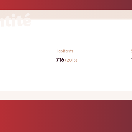
ntité
Habitants
716
(2015)