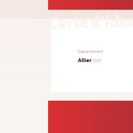
Carte d'ide
Département
Allier
(03)