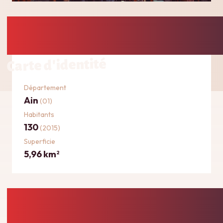
Carte d'identité
Département
Ain
(01)
Habitants
130
(2015)
Superficie
5,96 km
2