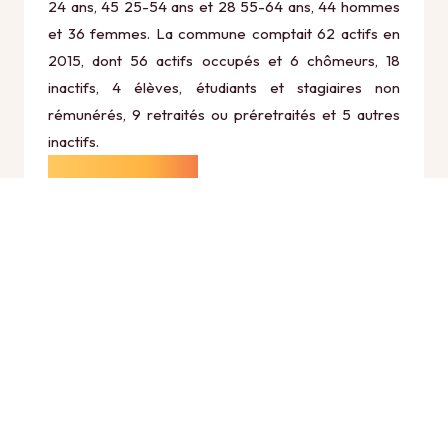
24 ans, 45 25-54 ans et 28 55-64 ans, 44 hommes
et 36 femmes. La commune comptait 62 actifs en
2015, dont 56 actifs occupés et 6 chômeurs, 18
inactifs, 4 élèves, étudiants et stagiaires non
rémunérés, 9 retraités ou préretraités et 5 autres
inactifs.
Économie
Au 31 décembre 2015, Colomieu comptait 12
établissements actifs totalisant 3 postes, dont 2
établissements actifs dans le secteur Agriculture,
sylviculture et pêche (0 postes), 1 établissements
actifs dans le secteur Industrie (0 postes), 1
établissements actifs dans le secteur Construction (1
postes), 7 établissements actifs dans le secteur