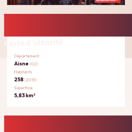
Carte d'identité
Département
Aisne
(02)
Habitants
258
(2015)
Superficie
5,83 km
2