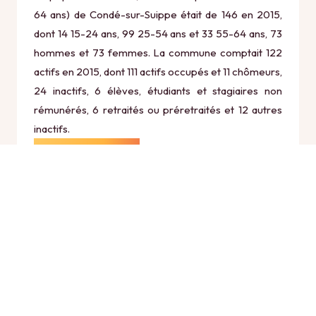
64 ans) de Condé-sur-Suippe était de 146 en 2015,
dont 14 15-24 ans, 99 25-54 ans et 33 55-64 ans, 73
hommes et 73 femmes. La commune comptait 122
actifs en 2015, dont 111 actifs occupés et 11 chômeurs,
24 inactifs, 6 élèves, étudiants et stagiaires non
rémunérés, 6 retraités ou préretraités et 12 autres
inactifs.
Économie
Au 31 décembre 2015, Condé-sur-Suippe comptait
21 établissements actifs totalisant 45 postes, dont 4
établissements actifs dans le secteur Agriculture,
sylviculture et pêche (1 postes), 1 établissements
actifs dans le secteur Industrie (0 postes), 3