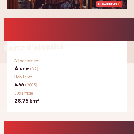
Carte d'identité
Département
Aisne
(02)
Habitants
436
(2015)
Superficie
28,75 km
2