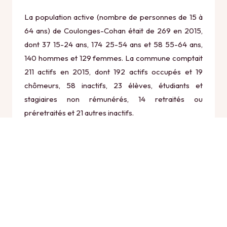
La population active (nombre de personnes de 15 à
64 ans) de Coulonges-Cohan était de 269 en 2015,
dont 37 15-24 ans, 174 25-54 ans et 58 55-64 ans,
140 hommes et 129 femmes. La commune comptait
211 actifs en 2015, dont 192 actifs occupés et 19
chômeurs, 58 inactifs, 23 élèves, étudiants et
stagiaires non rémunérés, 14 retraités ou
préretraités et 21 autres inactifs.
Économie
Au 31 décembre 2015, Coulonges-Cohan comptait
46 établissements actifs totalisant 26 postes, dont 12
établissements actifs dans le secteur Agriculture,
sylviculture et pêche (11 postes), 3 établissements