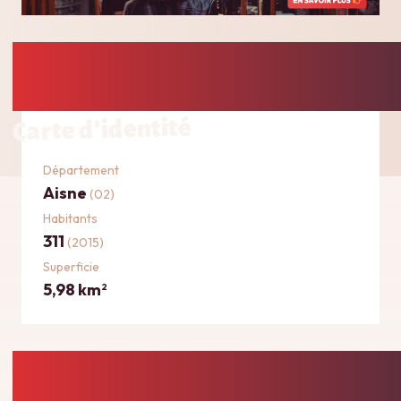
Carte d'identité
Département
Aisne
(02)
Habitants
311
(2015)
Superficie
5,98 km
2