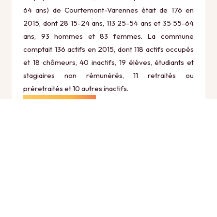
64 ans) de Courtemont-Varennes était de 176 en
2015, dont 28 15-24 ans, 113 25-54 ans et 35 55-64
ans, 93 hommes et 83 femmes. La commune
comptait 136 actifs en 2015, dont 118 actifs occupés
et 18 chômeurs, 40 inactifs, 19 élèves, étudiants et
stagiaires non rémunérés, 11 retraités ou
préretraités et 10 autres inactifs.
Économie
Au 31 décembre 2015, Courtemont-Varennes
comptait 20 établissements actifs totalisant 94
postes, dont 5 établissements actifs dans le secteur
Agriculture, sylviculture et pêche (1 postes), 1
établissements actifs dans le secteur Industrie (67