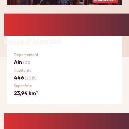
Carte d'identité
Département
Ain
(01)
Habitants
446
(2015)
Superficie
23,94 km
2