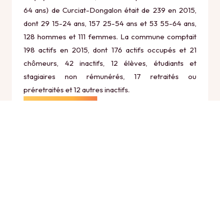
64 ans) de Curciat-Dongalon était de 239 en 2015,
dont 29 15-24 ans, 157 25-54 ans et 53 55-64 ans,
128 hommes et 111 femmes. La commune comptait
198 actifs en 2015, dont 176 actifs occupés et 21
chômeurs, 42 inactifs, 12 élèves, étudiants et
stagiaires non rémunérés, 17 retraités ou
préretraités et 12 autres inactifs.
Économie
Au 31 décembre 2015, Curciat-Dongalon comptait
44 établissements actifs totalisant 35 postes, dont 18
établissements actifs dans le secteur Agriculture,
sylviculture et pêche (4 postes), 3 établissements
actifs dans le secteur Industrie (8 postes), 6