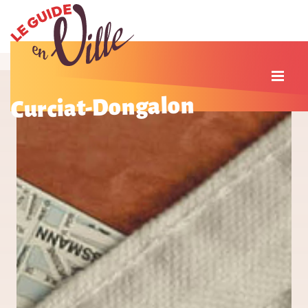
Curciat-Dongalon