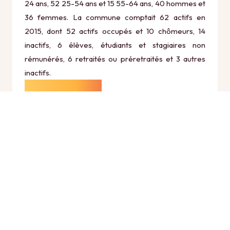
24 ans, 52 25-54 ans et 15 55-64 ans, 40 hommes et
36 femmes. La commune comptait 62 actifs en
2015, dont 52 actifs occupés et 10 chômeurs, 14
inactifs, 6 élèves, étudiants et stagiaires non
rémunérés, 6 retraités ou préretraités et 3 autres
inactifs.
Économie
Au 31 décembre 2015, Demandolx comptait 15
établissements actifs totalisant 28 postes, dont 0
établissements actifs dans le secteur Agriculture,
sylviculture et pêche (0 postes), 1 établissements
actifs dans le secteur Industrie (15 postes), 1
établissements actifs dans le secteur Construction
(0 postes), 11 établissements actifs dans le secteur