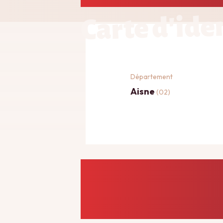
Carte d'ide
Département
Aisne
(02)