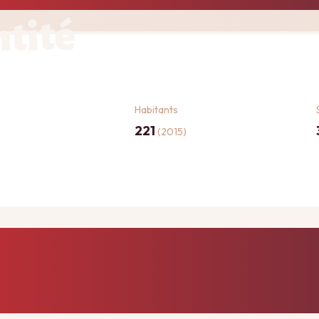
ntité
Habitants
221
(2015)