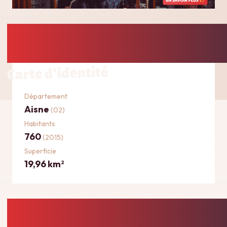
Carte d'identité
Département
Aisne
(02)
Habitants
760
(2015)
Superficie
19,96 km
2