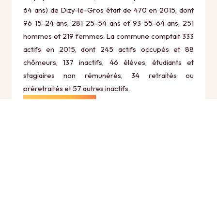
64 ans) de Dizy-le-Gros était de 470 en 2015, dont
96 15-24 ans, 281 25-54 ans et 93 55-64 ans, 251
hommes et 219 femmes. La commune comptait 333
actifs en 2015, dont 245 actifs occupés et 88
chômeurs, 137 inactifs, 46 élèves, étudiants et
stagiaires non rémunérés, 34 retraités ou
préretraités et 57 autres inactifs.
Économie
Au 31 décembre 2015, Dizy-le-Gros comptait 75
établissements actifs totalisant 63 postes, dont 23
établissements actifs dans le secteur Agriculture,
sylviculture et pêche (12 postes), 7 établissements
actifs dans le secteur Industrie (4 postes), 13