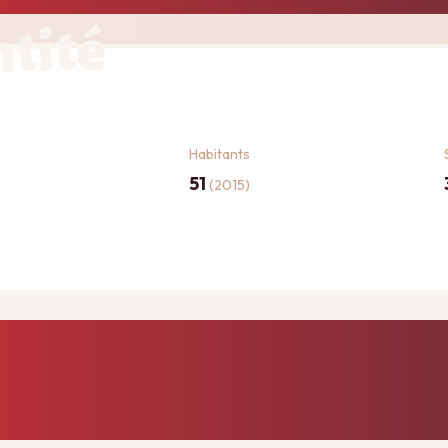
ntité
Habitants
51
(2015)