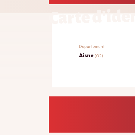
Carte d'ide
Département
Aisne
(02)