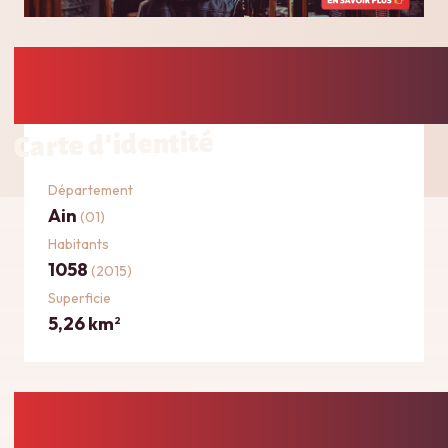
Carte d'identité
Département
Ain
(01)
Habitants
1058
(2015)
Superficie
5,26 km
2