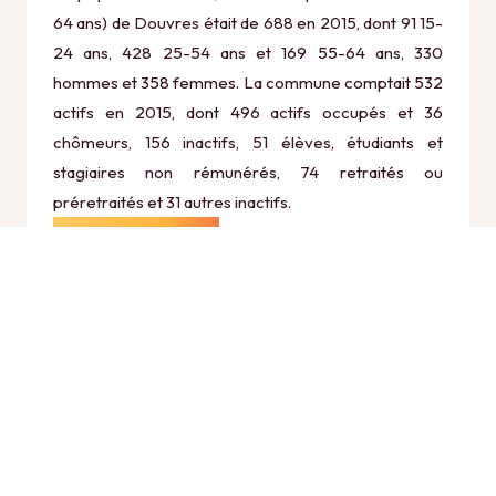
64 ans) de Douvres était de 688 en 2015, dont 91 15-
24 ans, 428 25-54 ans et 169 55-64 ans, 330
hommes et 358 femmes. La commune comptait 532
actifs en 2015, dont 496 actifs occupés et 36
chômeurs, 156 inactifs, 51 élèves, étudiants et
stagiaires non rémunérés, 74 retraités ou
préretraités et 31 autres inactifs.
Économie
Au 31 décembre 2015, Douvres comptait 51
établissements actifs totalisant 24 postes, dont 1
établissements actifs dans le secteur Agriculture,
sylviculture et pêche (0 postes), 1 établissements
actifs dans le secteur Industrie (0 postes), 11