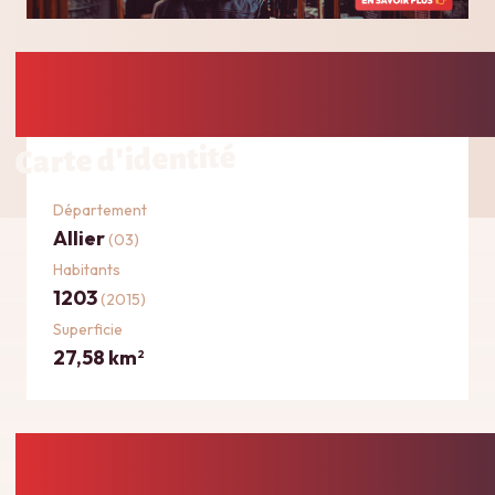
Carte d'identité
Département
Allier
(03)
Habitants
1203
(2015)
Superficie
27,58 km
2