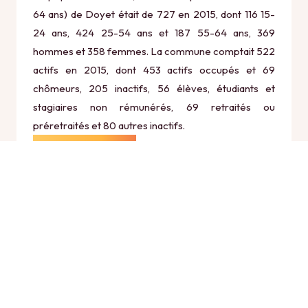
64 ans) de Doyet était de 727 en 2015, dont 116 15-
24 ans, 424 25-54 ans et 187 55-64 ans, 369
hommes et 358 femmes. La commune comptait 522
actifs en 2015, dont 453 actifs occupés et 69
chômeurs, 205 inactifs, 56 élèves, étudiants et
stagiaires non rémunérés, 69 retraités ou
préretraités et 80 autres inactifs.
Économie
Au 31 décembre 2015, Doyet comptait 93
établissements actifs totalisant 194 postes, dont 19
établissements actifs dans le secteur Agriculture,
sylviculture et pêche (2 postes), 5 établissements
actifs dans le secteur Industrie (39 postes), 9