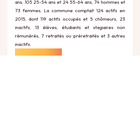
ans, 105 25-54 ans et 24 55-64 ans, 74 hommes et
73 femmes. La commune comptait 124 actifs en
2015, dont 119 actifs occupés et 5 chômeurs, 23
inactifs, 13 élèves, étudiants et stagiaires non
rémunérés, 7 retraités ou préretraités et 3 autres
inactifs.
Économie
Au 31 décembre 2015, Drom comptait 21
établissements actifs totalisant 14 postes, dont 7
établissements actifs dans le secteur Agriculture,
sylviculture et pêche (2 postes), 2 établissements
actifs dans le secteur Industrie (9 postes), 1
établissements actifs dans le secteur Construction
(0 postes), 8 établissements actifs dans le secteur