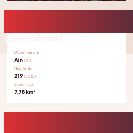
Carte d'identité
Département
Ain
(01)
Habitants
219
(2015)
Superficie
7,78 km
2