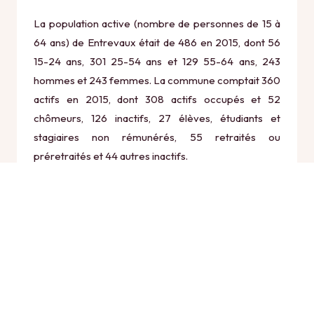
La population active (nombre de personnes de 15 à
64 ans) de Entrevaux était de 486 en 2015, dont 56
15-24 ans, 301 25-54 ans et 129 55-64 ans, 243
hommes et 243 femmes. La commune comptait 360
actifs en 2015, dont 308 actifs occupés et 52
chômeurs, 126 inactifs, 27 élèves, étudiants et
stagiaires non rémunérés, 55 retraités ou
préretraités et 44 autres inactifs.
Économie
Au 31 décembre 2015, Entrevaux comptait 119
établissements actifs totalisant 149 postes, dont 8
établissements actifs dans le secteur Agriculture,
sylviculture et pêche (1 postes), 11 établissements