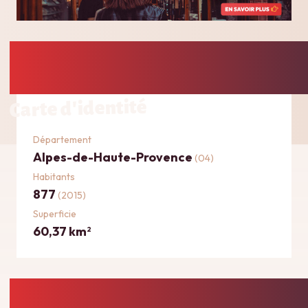
Carte d'identité
Département
Alpes-de-Haute-Provence
(04)
Habitants
877
(2015)
Superficie
60,37 km
2