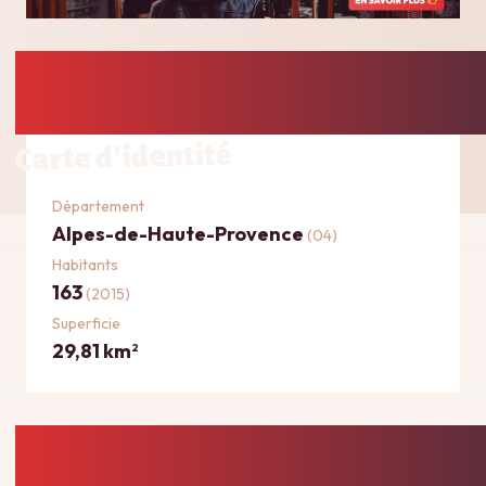
Carte d'identité
Département
Alpes-de-Haute-Provence
(04)
Habitants
163
(2015)
Superficie
29,81 km
2