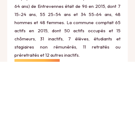
64 ans) de Entrevennes était de 96 en 2015, dont 7
15-24 ans, 55 25-54 ans et 34 55-64 ans, 48
hommes et 48 femmes. La commune comptait 65
actifs en 2015, dont 50 actifs occupés et 15
chômeurs, 31 inactifs, 7 élèves, étudiants et
stagiaires non rémunérés, 11 retraités ou
préretraités et 12 autres inactifs.
Économie
Au 31 décembre 2015, Entrevennes comptait 24
établissements actifs totalisant 11 postes, dont 10
établissements actifs dans le secteur Agriculture,
sylviculture et pêche (1 postes), 1 établissements
actifs dans le secteur Industrie (0 postes), 2