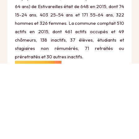
64 ans) de Estivareilles était de 648 en 2015, dont 74
15-24 ans, 403 25-54 ans et 171 55-64 ans, 322
hommes et 326 femmes. La commune comptait 510
actifs en 2015, dont 461 actifs occupés et 49
chômeurs, 138 inactifs, 37 élèves, étudiants et
stagiaires non rémunérés, 71 retraités ou
préretraités et 30 autres inactifs.
Économie
Au 31 décembre 2015, Estivareilles comptait 69
établissements actifs totalisant 112 postes, dont 4
établissements actifs dans le secteur Agriculture,
sylviculture et pêche (0 postes), 4 établissements
actifs dans le secteur Industrie (16 postes), 9