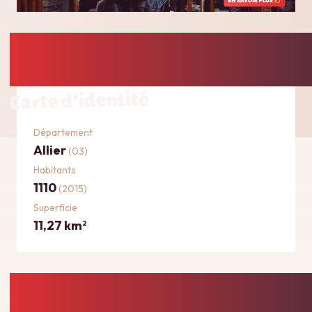
Carte d'identité
Département
Allier
(03)
Habitants
1110
(2015)
Superficie
11,27 km
2